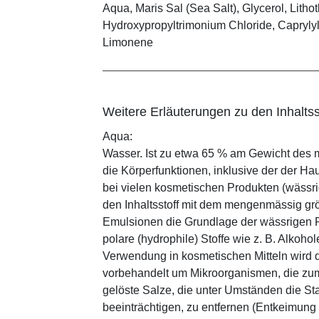
Aqua, Maris Sal (Sea Salt), Glycerol, Lith
Hydroxypropyltrimonium Chloride, Caprylyl/
Limonene
Weitere Erläuterungen zu den Inhaltss
Aqua:
Wasser. Ist zu etwa 65 % am Gewicht des m
die Körperfunktionen, inklusive der der Ha
bei vielen kosmetischen Produkten (wässr
den Inhaltsstoff mit dem mengenmässig grös
Emulsionen die Grundlage der wässrigen Ph
polare (hydrophile) Stoffe wie z. B. Alkoho
Verwendung in kosmetischen Mitteln wird d
vorbehandelt um Mikroorganismen, die zum
gelöste Salze, die unter Umständen die St
beeinträchtigen, zu entfernen (Entkeimung