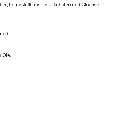
ler; hergestellt aus Fettalkoholen und Glucose
bend
r Öle.