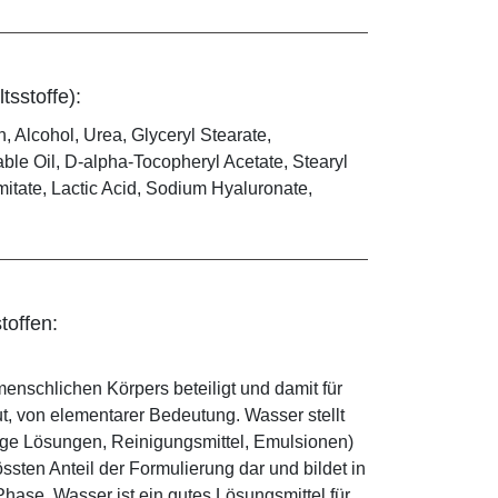
tsstoffe):
n, Alcohol, Urea, Glyceryl Stearate,
le Oil, D-alpha-Tocopheryl Acetate, Stearyl
itate, Lactic Acid, Sodium Hyaluronate,
toffen:
enschlichen Körpers beteiligt und damit für
ut, von elementarer Bedeutung. Wasser stellt
ige Lösungen, Reinigungsmittel, Emulsionen)
sten Anteil der Formulierung dar und bildet in
ase. Wasser ist ein gutes Lösungsmittel für