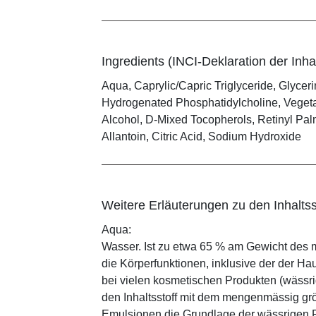
Ingredients (INCI-Deklaration der Inhal
Aqua, Caprylic/Capric Triglyceride, Glyceri
Hydrogenated Phosphatidylcholine, Vegetab
Alcohol, D-Mixed Tocopherols, Retinyl Palm
Allantoin, Citric Acid, Sodium Hydroxide
Weitere Erläuterungen zu den Inhaltss
Aqua:
Wasser. Ist zu etwa 65 % am Gewicht des m
die Körperfunktionen, inklusive der der Ha
bei vielen kosmetischen Produkten (wässr
den Inhaltsstoff mit dem mengenmässig grös
Emulsionen die Grundlage der wässrigen Ph