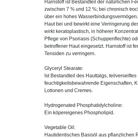
Harnstoff ist Bestandteil der natürlichen F
zwischen 7 % und 12 %; bei chronisch trock
über ein hohes Wasserbindungsvermögen. E
Haut bei und bewirkt eine Verringerung de
wirkt keratoplastisch, in höherer Konzentra
Pflege von Psoriasis (Schuppenflechte) ode
betroffener Haut eingesetzt. Harnstoff ist fe
Tensiden zu verringern.
Glyceryl Stearate:
Ist Bestandteil des Hauttalgs, teilverseifte
feuchtigkeitsbewahrende Eigenschaften, K
Lotionen und Cremes.
Hydrogenated Phosphatidylcholine:
Ein köpereigenes Phospholipid.
Vegetable Oil:
Hautidentisches Basisöl aus pflanzlichen Ro